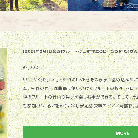
【2023年2月1日発売】フルート・デュオ”れこると”「笛の音 たくさ
¥2,000
「とにかく楽しい！」と評判のLIVEをそのままに詰め込んだ、
ム。 今作の目玉は曲毎に使い分けたフルートの数々。バロック
種のフルートの音色の違いを楽しむ事ができる。 そして、今
も参加、れこるとを知り尽くし安定感抜群のピアノ南雲彩。
ァゴット田中正喜。 そして、神戸より元大阪フィルハーモ
円錐木管フルートでのトリオを収録。 バロックから歌謡曲
け。 新しいフルートの魅力たっぷりの、「笛の音、たくさん収
MORE