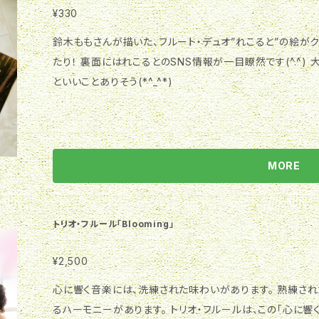
t 横山(Couesnon), 2nd 榎田雅祥(Jacques Nonon), 3rd 塩谷信洋
y-Flute & Alto Flute & Flute & Piano)/福田洋介 ●Sonat
¥330
木とよひさ 作曲：三木たかし 編曲：清水勉 ©1985 WATANAB
A.Mozart:編曲 高下二郎 ２．I. Allegro ３．II. Andante ４．
鈴木ももさんが描いた、フルート・デュオ”れこると”の絵がクリアファイルに！ れ
st 塩谷(Altus AL), 2nd 横山(Sankyo総銀ハンドメイド
(5key-Flute Duo)/C.Stamitz ５．I. Allegro ６．II. Ro
たり！ 裏面にはれこるとのSNS情報が一目瞭然です(^.^) 大切な書類をこちらのクリアファイルに入れる
(Conical Bohem Flute ＆ 5key-Flute) /岩田学 ●3 Rom
といいことありそう(*^_^*)
９．I. Andante １０．Ⅱ.Andante 11．Ⅲ.Andante ● Outd
３．竹林の蒼い風 １４．Autumn Colors １５．冬枯れの森 ●１６．L'
Flute)/F.Couperin:編曲 塩谷信洋 フルート・デュオ”れこると” 感覚派フルーティストの横山聡子と何
でも屋フルーティストの塩谷信洋の2人によるユニット。“れこ
MORE
奏を楽しんで聴いて頂ける事が、2人にとって一番の収穫と
他、様々な笛や鍵盤楽器に持ち替えながらのパフォーマンス
さが大きな魅力。全国各地、様々なシチュエーションでアクティブ
トリオ・フルール「Blooming」
Site https://recolte-fl.jimdofree.com/ Facebook https://www.facebook.com/Flutedu
oRecolt/ Instagram https://www.instagram.com/recolte2fl/ Flute duo “Recol
¥2,500
Shioya, Satoko Yokoyama “Recolte”, meaning “harvest” in French, has two musicians
心に響く音楽には、洗練された味わいがあります。 熟練さ
playing in duet. Satoko Yokoyama is a sensual flut
るハーモニーがあります。 トリオ・フルールは、この「心に響
hiro Shioya, a master of a number of wind instruments. Harvesting the joy of thei