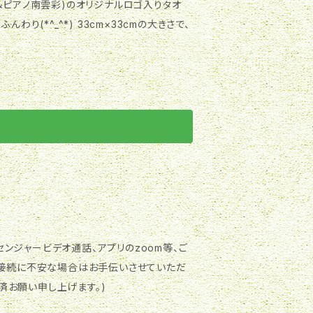
＆ピアノ南雲彩)のオリジナルロゴ入りタオ
り(*^_^*) 33cm×33cmの大きさで、
ッセンジャービデオ通話、アプリのzoom等、ご
決済お願い申し上げます。)