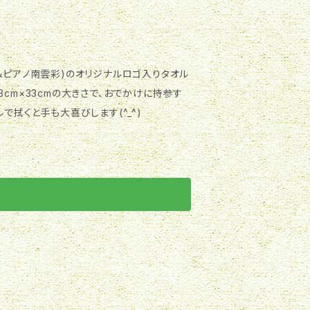
＆ピアノ南雲彩)のオリジナルロゴ入りタオル
33cm×33cmの大きさで、おでかけに持参す
で拭くと手も大喜びします(^_^)