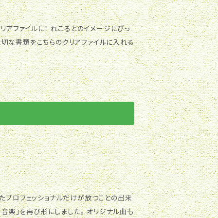
(Luis Lot) ⑰ 心の瞳/作詞：荒
a K.292 (Alto Flute & Bass Flute)/W.
E MUSIC PUBISHING CO.LTD. 1
III. Rondo. Allegro ● Duet op.27-1
こるとのイメージにぴっ
ST),ピアノ 南雲彩
mance ７．III. Un poco Presto ●８．花信風
anzen op.21 (Flute Duo) /A.Reicha
oor Concerｔ/T.Shimizu １２．Green １
adolescente (Alto Flute & Bass
ると”はフランス語で「収穫」を意味する. 演
思えるところから命名。フルート2本の演奏の
と、幅広いジャンルでのレパートリーの豊富
に演奏活動を展開している。 Official
te” Nobuhiro
れたプロフェッショナルだけが放つことの出来
ist and combines magically with Nobu
く音楽」を再び形にしました。 オリジナル曲も
r audie