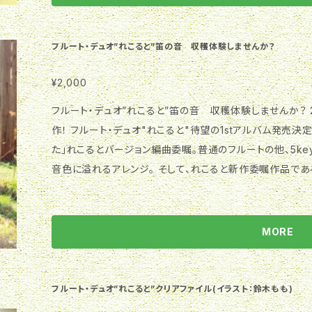
フルート・デュオ”れこると”塩谷信洋 横山聡子 ゲスト フル
(M1,17) ファゴット：田中正喜(M3,4,5) ジャケットデザイン
勉 Recording Studio:Symphony Studio JASRA
フルート・デュオ”れこると”笛の音 収穫体験しませんか？
0635112 レーベル Symphony 製造番号 SYM-0004 ➀地球の詩/三浦真理 1st 横山(Muramats
u14K), 2nd 塩谷(Pearl Maesta "SHIOYA-Signature Model
¥2,000
良い鍛冶屋)のガボット/M.ブラヴェ *バロックフルート二重奏 1st 
フルート・デュオ”れこると”笛の音 収穫体験しませんか？
en 1-key), 2nd 塩谷(Jan de winne 1-key) ●三重奏曲Hob.Ⅳ:1「ロンドン・トリオ」/ F.J.ハイドン
作！ フルート・デュオ"れこると"待望の1stアルバム発売決定！ 福田洋介作曲、吹奏楽の名曲「さくらのう
➂ I. Allegro moderato ➃ II. Andante ➄ III. Fi
た」れこるとバージョン編曲委嘱。普通のフルートの他、5k
ST), 2nd 塩谷(Altus AL),ファゴット 田中正喜 ●二重奏曲 第1番 ヘ長調/林光 ➅ I. Allegro ➆ II. A
音色に溢れるアレンジ。 そして、れこると新作委嘱作品であ
ndante ➇ III. Moderato 1st 横山(Sankyo総銀ハンドメイドST)
である円錐ベームフルートと5keyフルートという大変珍しいコ
第1番 作品83/F.ドヴィエンヌ ＊5keyフルート二重奏 ➈ I. Allegro ➉ II. Rondo 1st 塩谷(
eアウトドアコンサートチャンネルで公開中の大自然をモチーフ
re 5-key), 2nd 横山(Jérôme Thibouville-Lamy 5-key) ⑪ 風のインテルメッツォ/七瀬あ
然音と共にお届けします。 その他アルト・バスフルートの低
MORE
木管円筒フルート二重奏 1st 塩谷(Rudall Carte cylindrica
するフルート・デュオ”れこると”。 とにかく楽しい！と評判のライブが身
Sankyo) ●ラブバード/G.ショッカー ⑫ I. Allegro moderato ⑬ II. Con fuoco ⑭ Ⅲ.Vivo 1st 横山
ebase.in/items/26058522 税込2000円 Symphony SYM-0003 フルート
(Muramatsu14K), 2nd 塩谷(Pearl Maesta "SHIOYA-Signature 
谷信洋 横山聡子 ピアノ(M1)南雲彩 Recorded Enginee
フルート・デュオ”れこると”クリアファイル(イラスト：鈴木もも)
品13/F.クーラウ ＊円錐ベームフルート三重奏 ⑮ I. Allegro non 
ding Studio:Symphony Studio Recording Date:2019.12.28,29 2020.2.18