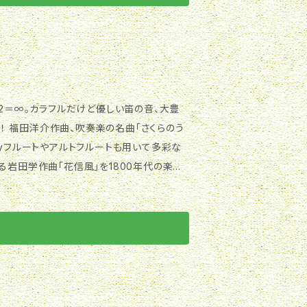
ート：榎田雅祥(M15,16) ピアノ：南雲彩
：すずきもも Recorded Engineer 清水
C許諾番号 R-22A0085 JANコード 458250
”),ピアノ 南雲彩 ➁ヘンデル(調子の
横山(After Grenser by Echegoy
 2＝∞。カラフルだけど優しい笛の音、大豊
nale Vivace 1st 横山(Sankyo総銀ハンドメイド
eyフルートやアルトフルートも用いて多彩な
る岩田学作曲「花信風」を1800年代の楽器
, 2nd 塩谷(Altus AL) ●二重奏曲
ンビネーションで演奏。 さらに、Youtub
Martin Fre
にしたT.Shimizu作曲の楽曲を癒しの自
ゆこ ＊
音アンサンブルも収録。 独自な音楽観を表現
l), 2nd 横山( Philipp Hanmmig,頭部管
近な物に！！ https://satoflcd.th
・デュオ“れこると” 塩
Model”) ●三重奏曲 第2番 作
r 清水勉 Photography 澤田公仁 Recor
tanto ⑯ II. Allegro con moto 1s
 １．さくらのうた(5ke