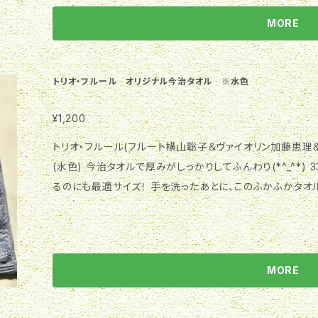
MORE
トリオ・フルール オリジナル今治タオル ※水色
¥1,200
トリオ・フルール(フルート横山聡子＆ヴァイオリン加藤恵理
(水色) 今治タオルで厚みがしっかりしてふんわり(*^_^*) 
るのにも最適サイズ！ 手を洗ったあとに、このふかふかタオル
MORE