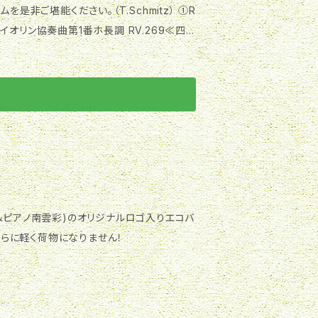
非ご堪能ください。（T.Schmitz） ①R
plays both wind and keyboard instrum
) ③ヴァイオリン協奏曲第1番ホ長調 RV.269≪四
ntry.
介） 3つのチーク地方の民謡(B.バルトーク)
ハンガリー舞曲集より第5番（作曲:J.ブラームス/編
ン(F.クライスラー) ⑬Japanese Wind
＆ピアノ南雲彩)のオリジナルロゴ入りエコバ
さらに軽く荷物になりません！