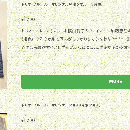
トリオ・フルール オリジナル今治タオル ※紺色
¥1,200
トリオ・フルール(フルート横山聡子＆ヴァイオリン加藤恵理
(紺色) 今治タオルで厚みがしっかりしてふんわり(*^_^*) 
るのにも最適サイズ！ 手を洗ったあとに、このふかふかタオル
MORE
トリオ・フルール オリジナルタオル（今治タオル）
¥1,200