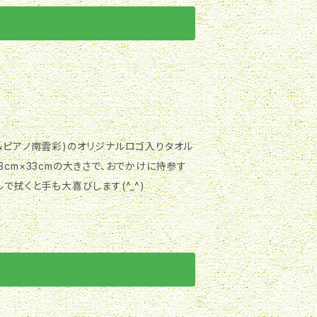
＆ピアノ南雲彩)のオリジナルロゴ入りタオル
33cm×33cmの大きさで、おでかけに持参す
で拭くと手も大喜びします(^_^)