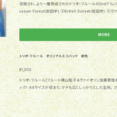
収録され、より一層熟成されたトリオ・フルールの2ndアルバムを是
nce is what drives them on, and the aspiring duo 
ussian Forest(岩田学) ②British Sunset(岩田学
ents in concerts in diverse genres all over the cou
季≫より「春」第1楽章（作曲A.L.ヴィヴァルディ/編曲 林祐
④Rubato ⑤L'istesso tempo ⑥Poco vivo ⑦
曲:山口景子） ⑧月の光(C.ドビュッシー) ２つの間奏曲(J.イベール) ⑨Andante espressivo ⑩All
MORE
egro vivo ⑪愛の悲しみ(F.クライスラー) ⑫美しきロスマリ
(岩田学) ⑭Blooming（T.Schmitz）
トリオ・フルール オリジナルエコバック 紺色
¥1,200
トリオ・フルール(フルート横山聡子＆ヴァイオリン加藤恵理
ック！ A4サイズが収まり、マチも広くしっかりとした生地。 