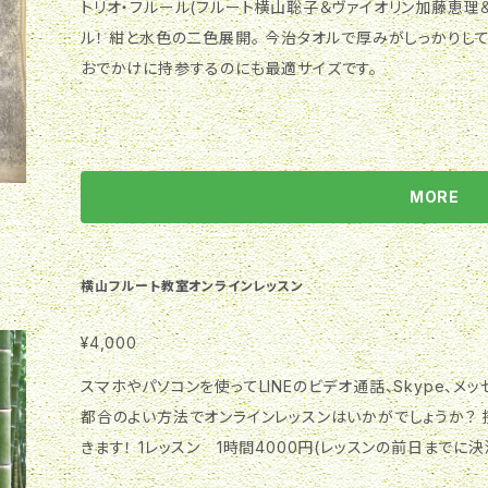
トリオ・フルール(フルート横山聡子＆ヴァイオリン加藤恵理
ル！ 紺と水色の二色展開。 今治タオルで厚みがしっかりしてふんわ
おでかけに持参するのにも最適サイズです。
MORE
横山フルート教室オンラインレッスン
¥4,000
スマホやパソコンを使ってLINEのビデオ通話、Skype、メ
都合のよい方法でオンラインレッスンはいかがでしょうか？ 接続に不安な場合はお手伝いさせていただ
きます！ 1レッスン 1時間4000円(レッスンの前日までに