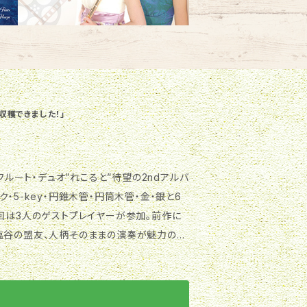
ん収穫できました！」
フルート・デュオ”れこると”待望の2ndアルバ
・5-key・円錐木管・円筒木管・金・銀と6
回は3人のゲストプレイヤーが参加。前作に
塩谷の盟友、人柄そのままの演奏が魅力のフ
ニー首席の榎田雅祥氏を迎え、世界的に珍しい
まで、様々なジャンルを全てれこると風に味付
穫出来ました！」 是非、収穫してみませんか？