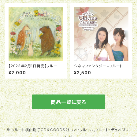
【2023年2月1日発売】フルート・
シネマファンタジー~フルートと
デュオ”れこると”「笛の音 たくさ
ピアノのための映画音楽集
¥2,000
¥2,500
ん収穫できました！」
商品一覧に戻る
© フルート横山聡子CD＆GOODS（トリオ・フルール,フルート・デュオ”れこ