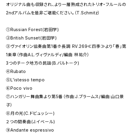
オリジナル曲も収録され、より一層熟成されたトリオ・フルールの
2ndアルバムを是非ご堪能ください。（T.Schmitz）
①Russian Forest(岩田学)
②British Sunset(岩田学)
③ヴァイオリン協奏曲第1番ホ長調 RV.269≪四季≫より「春」第
1楽章（作曲A.L.ヴィヴァルディ/編曲 林祐介）
3つのチーク地方の民謡(B.バルトーク)
④Rubato
⑤L'istesso tempo
⑥Poco vivo
⑦ハンガリー舞曲集より第5番（作曲:J.ブラームス/編曲:山口景
子）
⑧月の光(C.ドビュッシー)
２つの間奏曲(J.イベール)
⑨Andante espressivo