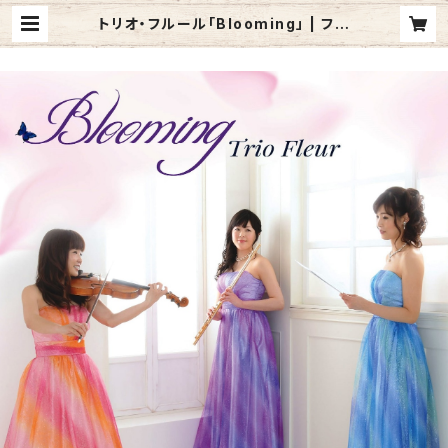
トリオ・フルール「Blooming」 | フル
ート横山聡子CD＆GOODS（トリオ・
フルール,フルート・デュオ”れこると)