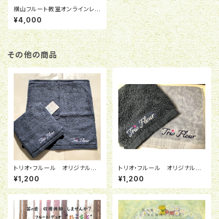
横山フルート教室オンラインレッ
スン
¥4,000
その他の商品
トリオ・フルール オリジナル今
トリオ・フルール オリジナルタ
治タオル ※紺色
オル（今治タオル）
¥1,200
¥1,200