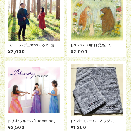
フルート・デュオ”れこると”笛の
【2023年2月1日発売】フルート・
音 収穫体験しませんか？
デュオ”れこると”「笛の音 たくさ
¥2,000
¥2,000
ん収穫できました！」
トリオ・フルール「Blooming」
トリオ・フルール オリジナル今
治タオル ※水色
¥2,500
¥1,200