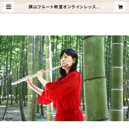
横山フルート教室オンラインレッスン
| フルート横山聡子CD＆GOODS（ト
リオ・フルール,フルート・デュオ”れこ
ると)